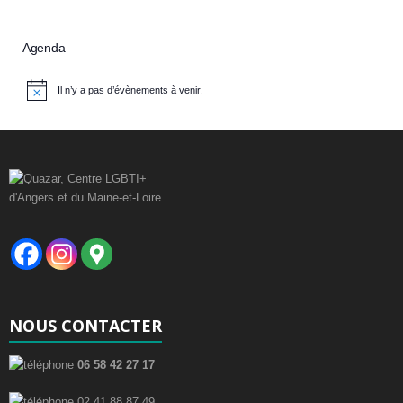
Agenda
Il n’y a pas d’évènements à venir.
N
o
t
i
c
e
NOUS CONTACTER
06 58 42 27 17
02 41 88 87 49