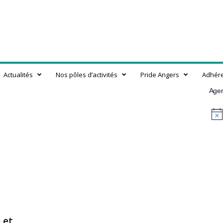
Actualités
Nos pôles d’activités
Pride Angers
Adhér
Age
N
o
t
i
c
e
 et