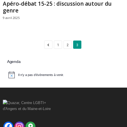
Apéro-débat 15-25 : discussion autour du
genre
9 avril 2025
1
2
3
Agenda
Il n’y a pas d’évènements à venir.
N
o
t
i
c
e