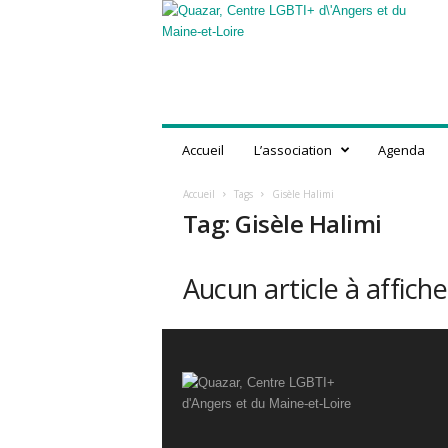
Q
u
a
z
a
r
,
Accueil
L’association
Agenda
C
e
Accueil
Tags
Gisèle Halimi
n
Tag: Gisèle Halimi
t
r
e
Aucun article à affiche
L
G
B
T
I
+
d
'