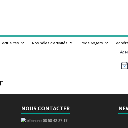
Actualités
Nos pôles d’activités
Pride Angers
Adhér
Age
N
o
t
r
i
c
e
NOUS CONTACTER
NE
06 58 42 27 17