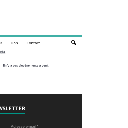
er
Don
Contact
nda
Il n’y a pas d’évènements à venir.
WSLETTER
Adresse e-mail
*