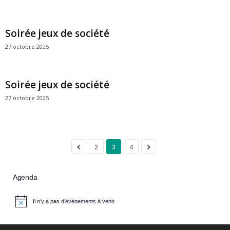
Soirée jeux de société
27 octobre 2025
Soirée jeux de société
27 octobre 2025
2
3
4
Agenda
Il n’y a pas d’évènements à venir.
N
o
t
i