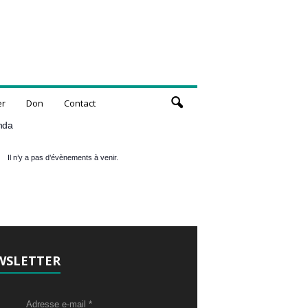
er
Don
Contact
nda
Il n’y a pas d’évènements à venir.
WSLETTER
Adresse e-mail
*