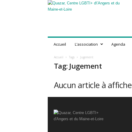
Q
u
a
z
a
r
,
Accueil
L’association
Agenda
C
e
Accueil
Tags
Jugement
n
Tag: Jugement
t
r
e
Aucun article à affiche
L
G
B
T
I
+
d
'