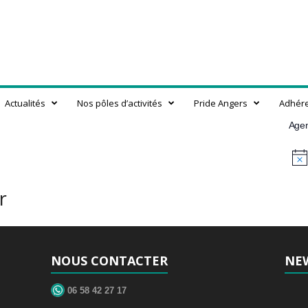
Actualités
Nos pôles d’activités
Pride Angers
Adhér
Age
N
o
t
r
i
c
e
NOUS CONTACTER
NE
06 58 42 27 17