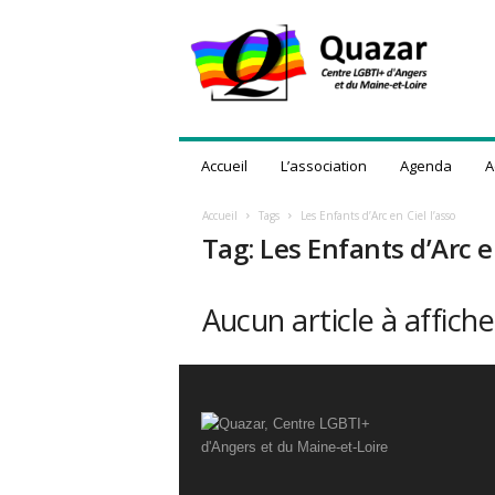
Q
u
a
z
a
r
,
Accueil
L’association
Agenda
A
C
e
Accueil
Tags
Les Enfants d’Arc en Ciel l’asso
n
Tag: Les Enfants d’Arc en
t
r
e
Aucun article à affiche
L
G
B
T
I
+
d
'