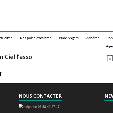
ctualités
Nos pôles d’activités
Pride Angers
Adhérer
Don
Age
 Ciel l’asso
N
o
t
r
i
c
e
NOUS CONTACTER
NE
06 58 42 27 17