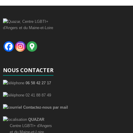
t
i
c
e
NOUS CONTACTER
06 58 42 27 17
02 41 88 87 49
Contactez-nous par mail
QUAZAR
Centre LGBTI+ d'Angers
et du Maine-et-Loire