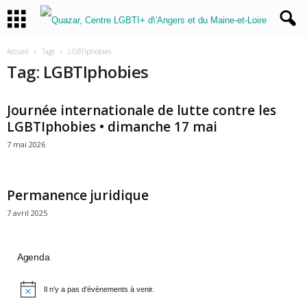
Accueil
Tags
LGBTIphobies
Tag: LGBTIphobies
Journée internationale de lutte contre les
LGBTIphobies • dimanche 17 mai
7 mai 2026
Permanence juridique
7 avril 2025
Agenda
Il n’y a pas d’évènements à venir.
N
o