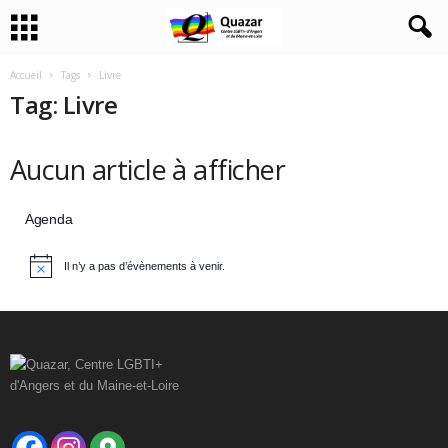
Accueil
Tags
Livre
Tag: Livre
Aucun article à afficher
Agenda
Il n’y a pas d’évènements à venir.
N
o
t
i
c
e