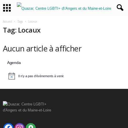
Accueil
Tags
Locaux
Tag: Locaux
Aucun article à afficher
Agenda
Il n’y a pas d’évènements à venir.
N
o
t
i
c
e