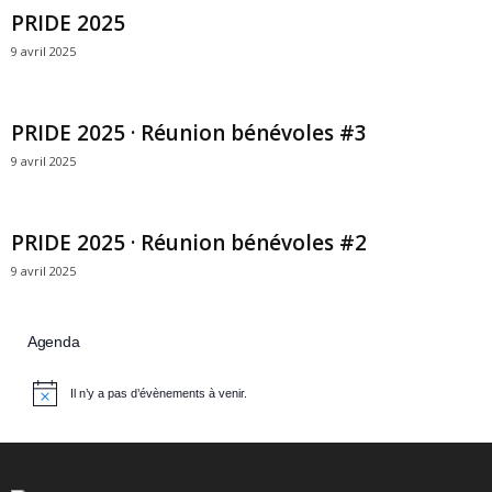
PRIDE 2025
9 avril 2025
PRIDE 2025 · Réunion bénévoles #3
9 avril 2025
PRIDE 2025 · Réunion bénévoles #2
9 avril 2025
Agenda
Il n’y a pas d’évènements à venir.
N
o
t
i
c
e