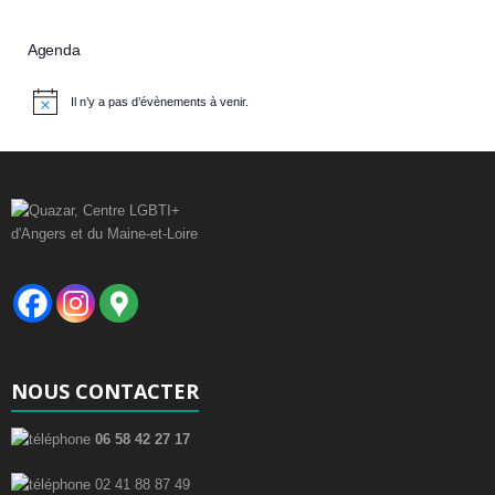
Agenda
Il n’y a pas d’évènements à venir.
N
o
t
i
c
e
NOUS CONTACTER
06 58 42 27 17
02 41 88 87 49