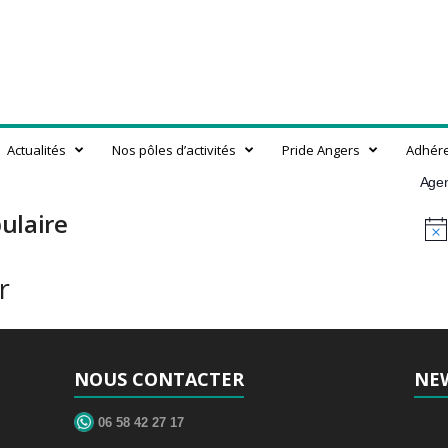
Actualités
Nos pôles d’activités
Pride Angers
Adhér
Age
ulaire
N
o
t
r
i
c
e
NOUS CONTACTER
NE
06 58 42 27 17