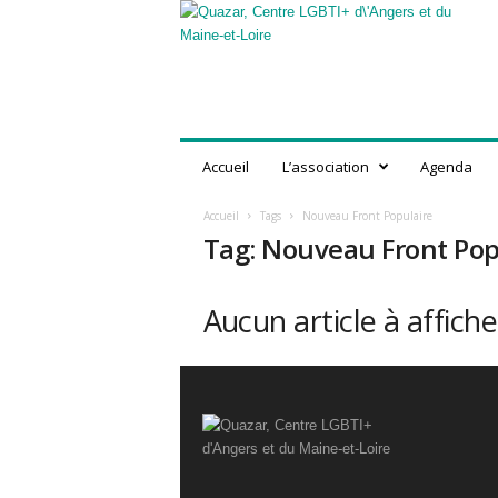
Q
u
a
z
a
r
,
Accueil
L’association
Agenda
C
e
Accueil
Tags
Nouveau Front Populaire
n
Tag: Nouveau Front Pop
t
r
e
Aucun article à affiche
L
G
B
T
I
+
d
'