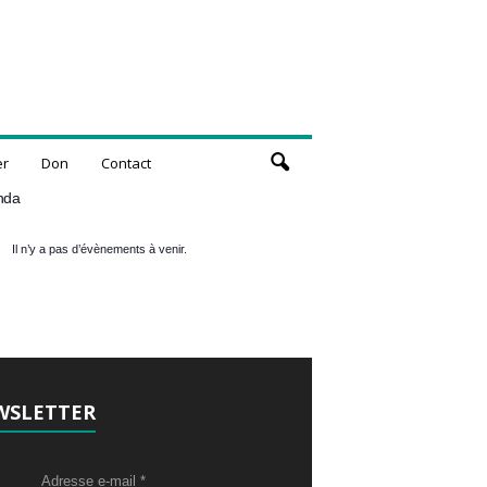
er
Don
Contact
nda
Il n’y a pas d’évènements à venir.
WSLETTER
Adresse e-mail
*