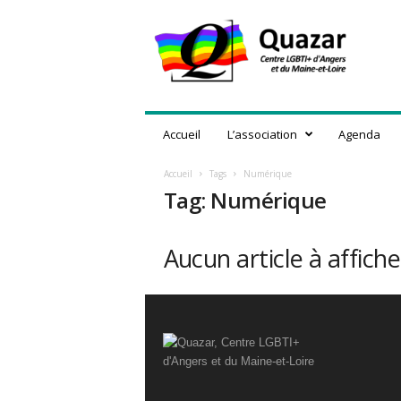
Q
u
a
z
a
r
,
Accueil
L’association
Agenda
C
e
Accueil
Tags
Numérique
n
Tag: Numérique
t
r
e
Aucun article à affiche
L
G
B
T
I
+
d
'