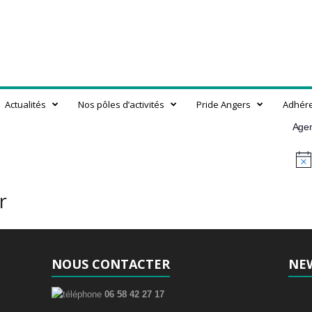
Actualités
Nos pôles d’activités
Pride Angers
Adhér
Age
N
o
t
r
i
c
e
NOUS CONTACTER
NE
06 58 42 27 17