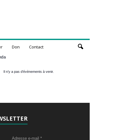
er
Don
Contact
nda
Il n’y a pas d’évènements à venir.
WSLETTER
Adresse e-mail
*