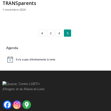
TRANSparents
1 novembre 2024
3
4
5
Agenda
Il n’y a pas d’évènements à venir.
N
o
t
i
c
e