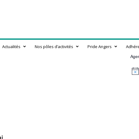
Actualités
Nos pôles d’activités
Pride Angers
Adhér
Age
N
o
t
i
c
e
i