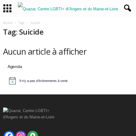
Accueil
Tags
Suicide
Tag: Suicide
Aucun article à afficher
Agenda
Il n’y a pas d’évènements à venir.
N
o
t
i
c
e