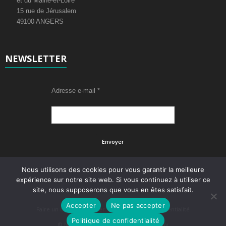
et du Maine-et-Loire
15 rue de Jérusalem
49100 ANGERS
NEWSLETTER
Adresse e-mail
*
Nous utilisons des cookies pour vous garantir la meilleure
expérience sur notre site web. Si vous continuez à utiliser ce
site, nous supposerons que vous en êtes satisfait.
Accepter
Ne pas accepter
Faire un don
Adhérer
Politique de confidentialité
Politique de confidentialité
© Newsmag WordPress Theme by tagDiv