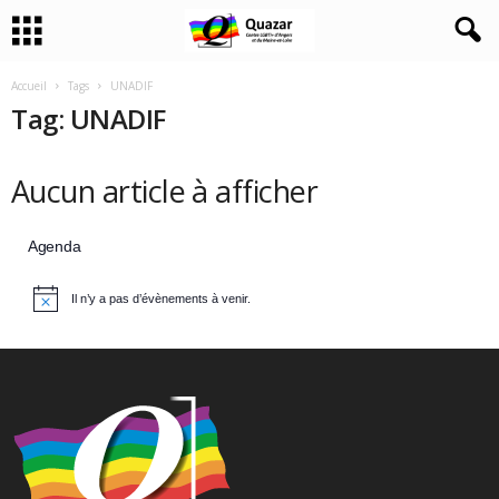
Accueil
Tags
UNADIF
Tag: UNADIF
Aucun article à afficher
Agenda
Il n’y a pas d’évènements à venir.
N
o
t
i
c
e