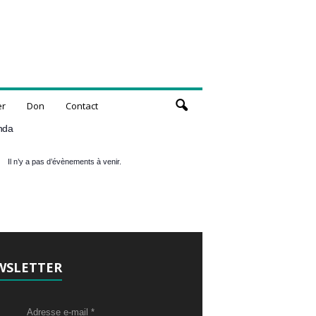
er
Don
Contact
nda
Il n’y a pas d’évènements à venir.
WSLETTER
Adresse e-mail
*