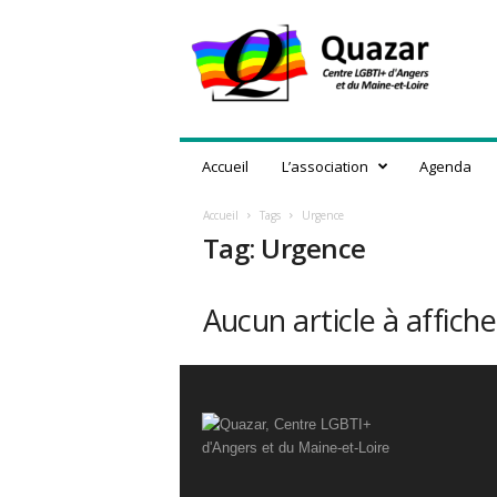
Q
u
a
z
a
r
,
Accueil
L’association
Agenda
C
e
Accueil
Tags
Urgence
n
Tag: Urgence
t
r
e
Aucun article à affiche
L
G
B
T
I
+
d
'