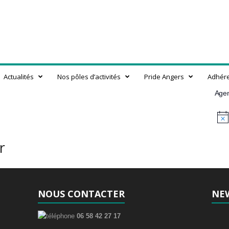
Actualités
Nos pôles d’activités
Pride Angers
Adhér
Age
N
o
t
r
i
c
e
NOUS CONTACTER
NE
06 58 42 27 17