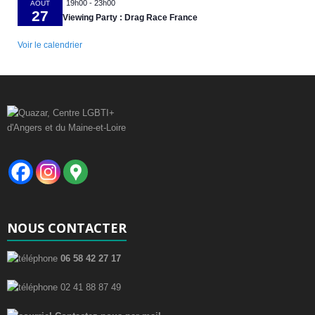
19h00
-
23h00
AOÛT
27
Viewing Party : Drag Race France
Voir le calendrier
NOUS CONTACTER
06 58 42 27 17
02 41 88 87 49