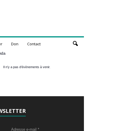
er
Don
Contact
nda
Il n’y a pas d’évènements à venir.
WSLETTER
Adresse e-mail
*