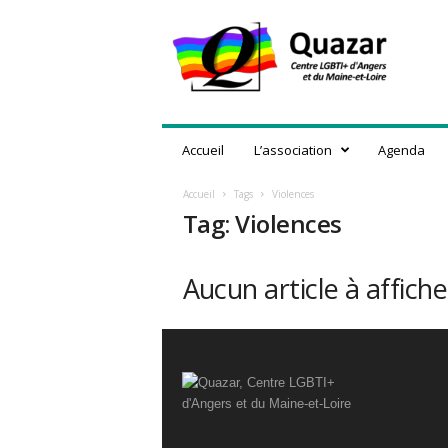
Q
u
a
z
a
r
,
Accueil
L’association
Agenda
C
e
Accueil
Tags
Violences
n
Tag: Violences
t
r
e
Aucun article à affiche
L
G
B
T
I
+
d
'