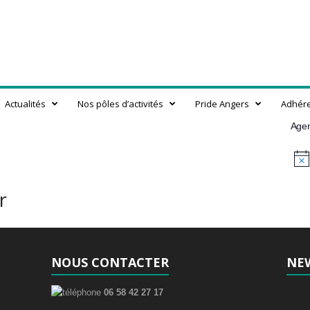
Actualités
Nos pôles d’activités
Pride Angers
Adhér
Age
N
o
t
r
i
c
e
NOUS CONTACTER
NE
06 58 42 27 17