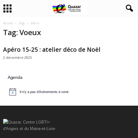
Accueil
Tags
Voeux
Tag: Voeux
Apéro 15-25 : atelier déco de Noël
2 décembre 2025
Agenda
Il n’y a pas d’évènements à venir.
N
o
t
i
c
e