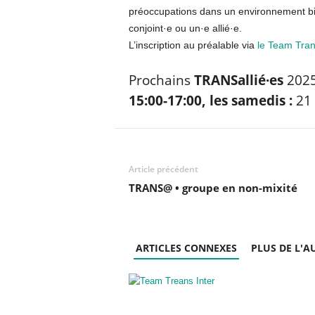
A
préoccupations dans un environnement bie
n
conjoint·e ou un·e allié·e.
g
L’inscription au préalable via
le Team Trans
e
r
s
Prochains
TRANSallié·es
202
e
15:00-17:00, les samedis :
21 
t
d
u
M
a
Article précédent
i
TRANS@ • groupe en non-mixité
n
e
-
e
ARTICLES CONNEXES
PLUS DE L'A
t
-
L
o
i