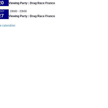
20
Viewing Party : Drag Race France
19h00
-
23h00
OÛT
27
Viewing Party : Drag Race France
le calendrier