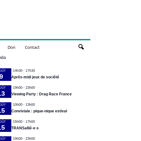
Don
Contact
nda
14h30
-
17h30
OÛT
9
Après-midi jeux de société
19h00
-
23h00
OÛT
13
Viewing Party : Drag Race France
10h00
-
13h00
OÛT
15
Conviviale : pique-nique estival
15h00
-
17h00
OÛT
15
TRANSallié·e·s
19h00
-
23h00
OÛT