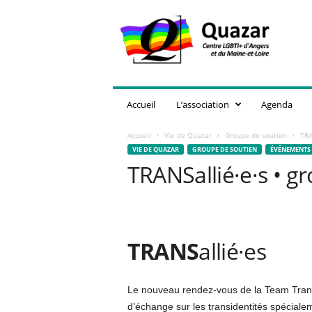
Q
u
a
z
a
r
,
Accueil
L’association
Agenda
C
e
Accueil
Vie de Quazar
Groupe de soutien
TRA
n
VIE DE QUAZAR
GROUPE DE SOUTIEN
ÉVÉNEMENTS
t
TRANSallié·e·s • g
r
e
L
G
B
T
TRANS
allié·es
I
+
d
Le nouveau rendez-vous de la Team Trans 
'
d’échange sur les transidentités spécial