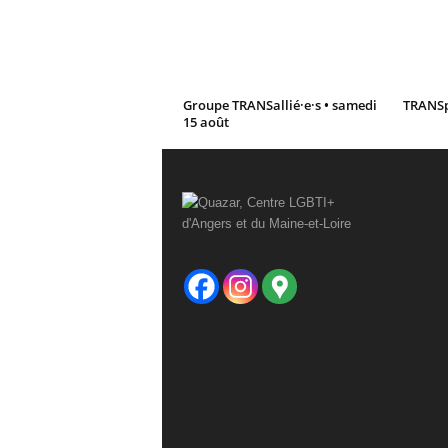
r
e
Groupe TRANSallié·e·s • samedi
TRANSpa
15 août