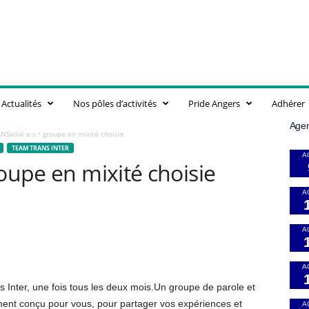
Actualités
Nos pôles d’activités
Pride Angers
Adhérer
Age
NSallié·e·s • groupe en mixité choisie
TEAM TRANS INTER
A
roupe en mixité choisie
A
A
A
Inter, une fois tous les deux mois.Un groupe de parole et
ement conçu pour vous, pour partager vos expériences et
A