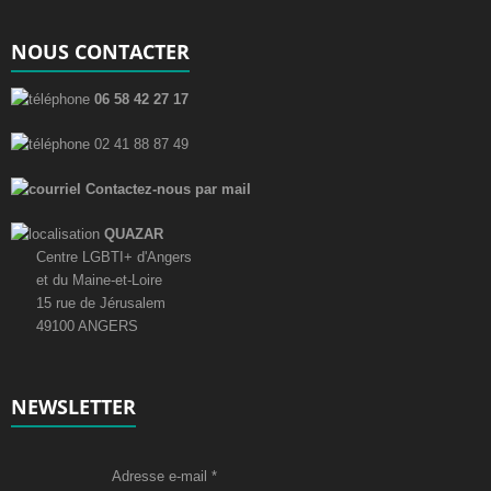
É
v
NOUS CONTACTER
è
06 58 42 27 17
n
e
02 41 88 87 49
m
Contactez-nous par mail
e
n
QUAZAR
Centre LGBTI+ d'Angers
t
et du Maine-et-Loire
15 rue de Jérusalem
49100 ANGERS
NEWSLETTER
Adresse e-mail
*