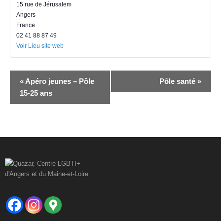
15 rue de Jérusalem
Angers
France
02 41 88 87 49
Voir Lieu site web
N
«
Apéro jeunes – Pôle
Pôle santé
»
a
15-25 ans
v
i
g
a
t
i
o
n