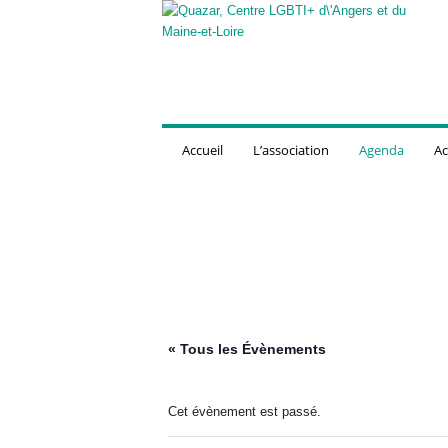
Q
u
a
z
a
r
,
Accueil
L’association
Agenda
Ac
C
e
n
t
r
e
L
G
B
T
« Tous les Évènements
I
+
d
Cet évènement est passé.
'