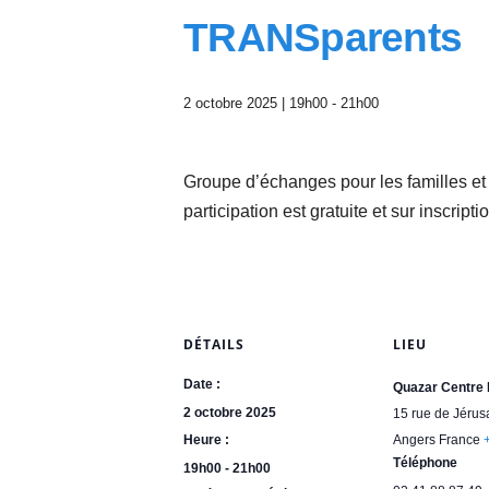
A
TRANSparents
n
g
e
r
2 octobre 2025 | 19h00
-
21h00
s
e
t
Groupe d’échanges pour les familles et
d
u
participation est gratuite et sur inscript
M
a
i
n
e
DÉTAILS
LIEU
-
e
Date :
Quazar Centre
t
2 octobre 2025
15 rue de Jéru
-
L
Heure :
Angers
France
o
Téléphone
19h00 - 21h00
i