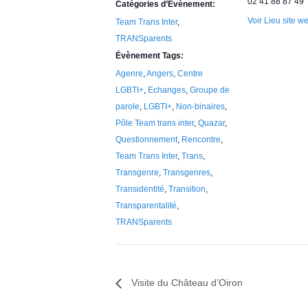
02 41 88 87 49
Catégories d’Évènement:
r
Voir Lieu site w
Team Trans Inter
,
e
TRANSparents
Évènement Tags:
Agenre
,
Angers
,
Centre
LGBTI+
,
Echanges
,
Groupe de
parole
,
LGBTI+
,
Non-binaires
,
Pôle Team trans inter
,
Quazar
,
Questionnement
,
Rencontre
,
Team Trans Inter
,
Trans
,
Transgenre
,
Transgenres
,
Transidentité
,
Transition
,
Transparentalité
,
TRANSparents
Visite du Château d’Oiron