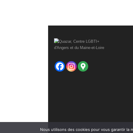
s
t
t
t
,
,
,
Nous utilisons des cookies pour vous garantir la m