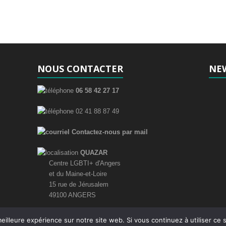
t
t
,
,
NOUS CONTACTER
NE
06 58 42 27 17
02 41 88 87 49
Contactez-nous par mail
QUAZAR
Centre LGBTI+ d'Angers
et du Maine-et-Loire
15 rue de Jérusalem
49100 ANGERS
eilleure expérience sur notre site web. Si vous continuez à utiliser ce