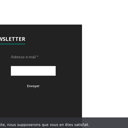
t
t
,
,
WSLETTER
Adresse e-mail
*
 site, nous supposerons que vous en êtes satisfait.