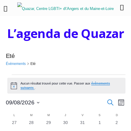
L’agenda de Quazar
Eté
Évènements
Eté
É
Aucun résultat trouvé pour cette vue. Passer aux
évènements
N
v
suivants
.
o
t
è
R
N
i
R
09/08/2026
M
c
e
o
a
S
e
n
c
e
C
i
h
é
L
LUNDI
M
MARDI
M
MERCREDI
J
JEUDI
V
VENDREDI
S
SAMEDI
D
DIMANC
v
s
e
e
l
0
0
0
0
0
0
0
27
28
29
30
31
1
2
c
a
r
i
e
é
é
é
é
é
é
é
c