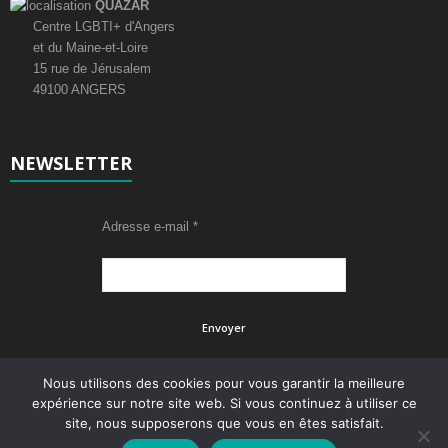
QUAZAR
É
Centre LGBTI+ d'Angers
et du Maine-et-Loire
v
15 rue de Jérusalem
49100 ANGERS
è
n
NEWSLETTER
e
m
Adresse e-mail
*
e
n
t
s
Nous utilisons des cookies pour vous garantir la meilleure
expérience sur notre site web. Si vous continuez à utiliser ce
site, nous supposerons que vous en êtes satisfait.