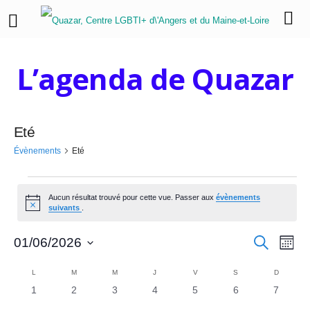
L’agenda de Quazar
Eté
Évènements
Eté
É
Aucun résultat trouvé pour cette vue. Passer aux
évènements
N
v
suivants
.
o
t
è
R
N
i
R
01/06/2026
M
c
e
o
a
S
e
n
c
e
C
i
h
é
L
LUNDI
M
MARDI
M
MERCREDI
J
JEUDI
V
VENDREDI
S
SAMEDI
D
DIMANC
v
s
e
e
l
0
0
0
0
0
0
0
1
2
3
4
5
6
7
c
a
r
i
e
é
é
é
é
é
é
é
c