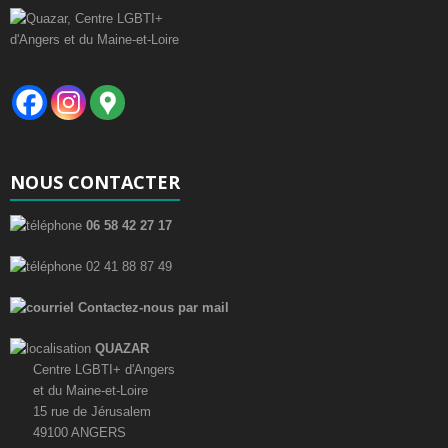
g
n
è
e
a
n
m
t
e
e
i
n
m
t
o
e
NOUS CONTACTER
n
n
06 58 42 27 17
d
t
02 41 88 87 49
e
s
Contactez-nous par mail
v
QUAZAR
u
Centre LGBTI+ d'Angers
et du Maine-et-Loire
e
15 rue de Jérusalem
49100 ANGERS
s