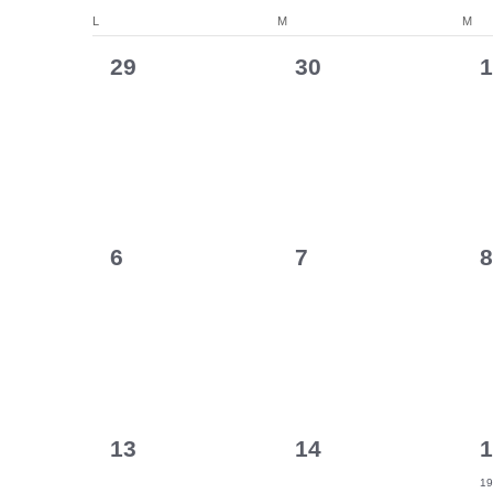
A
é
e
e
C
o
L
LUNDI
M
MARDI
M
ME
n
l
t
r
g
e
a
m
0
0
0
29
30
1
-
e
c
c
c
é
é
é
r
l
t
e
l
s
i
v
v
v
h
é
e
e
n
o
.
è
è
è
t
n
e
R
n
d
t
n
n
n
n
e
u
e
e
e
e
e
d
c
s
M
z
h
0
0
0
m
m
6
7
8
a
t
u
r
e
i
n
é
é
é
e
e
e
r
n
n
e
i
v
v
v
n
n
n
c
e
d
a
h
è
è
è
t
t
t
e
-
a
e
e
t
n
n
n
,
,
,
v
r
r
t
e
É
e
e
e
-
.
i
d
v
L
0
0
1
m
m
13
14
1
è
o
g
é
é
é
e
e
e
e
n
19
i