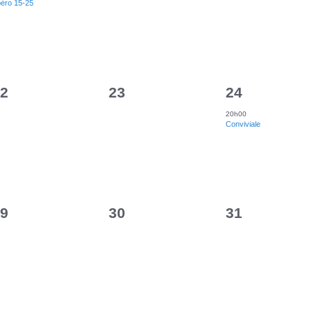
éro 15-25
v
v
n
n
è
è
t
t
n
n
,
,
e
e
0
1
m
m
m
2
23
24
é
é
e
e
20h00
Conviviale
v
v
n
n
è
è
t
t
n
n
,
,
e
e
0
0
m
m
m
9
30
31
é
é
e
e
v
v
n
n
è
è
t
t
n
n
,
,