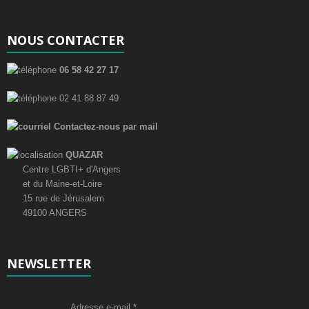
t
o
e
n
NOUS CONTACTER
n
d
t
06 58 42 27 17
e
s
02 41 88 87 49
v
Contactez-nous par mail
u
QUAZAR
e
Centre LGBTI+ d'Angers
et du Maine-et-Loire
s
15 rue de Jérusalem
49100 ANGERS
É
v
NEWSLETTER
è
n
Adresse e-mail
*