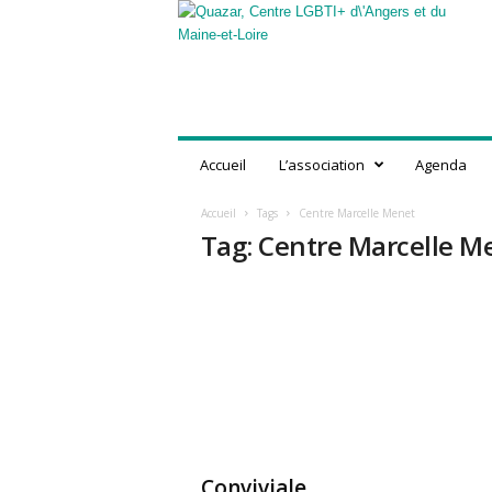
Q
u
a
z
a
r
,
Accueil
L’association
Agenda
C
e
Accueil
Tags
Centre Marcelle Menet
n
Tag: Centre Marcelle M
t
r
e
L
G
B
T
I
+
d
'
Conviviale