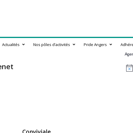
Actualités
Nos pôles d’activités
Pride Angers
Adhér
Age
enet
N
o
t
i
c
e
Conviviale