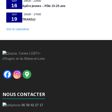
19h30
-
22h00
SEP
16
Apéro jeunes – Pôle 15-25 ans
15h00
-
17h00
SEP
19
TRANS@
Voir le calendrier
NOUS CONTACTER
06 58 42 27 17