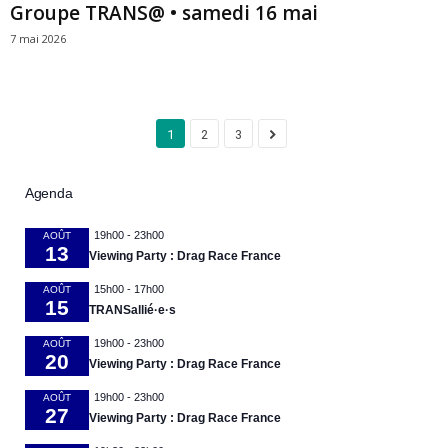
Groupe TRANS@ • samedi 16 mai
7 mai 2026
1
2
3
Agenda
19h00
-
23h00
AOÛT
13
Viewing Party : Drag Race France
15h00
-
17h00
AOÛT
15
TRANSallié·e·s
19h00
-
23h00
AOÛT
20
Viewing Party : Drag Race France
19h00
-
23h00
AOÛT
27
Viewing Party : Drag Race France