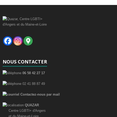
t
i
c
e
NOUS CONTACTER
06 58 42 27 17
02 41 88 87 49
Contactez-nous par mail
QUAZAR
Centre LGBTI+ d'Angers
et du Maine-et-Loire