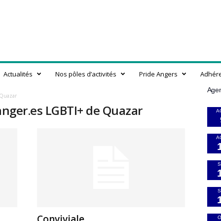
Actualités
Nos pôles d’activités
Pride Angers
Adhér
Age
e Quazar
ranger.es LGBTI+ de Quazar
A
A
S
S
Conviviale
O