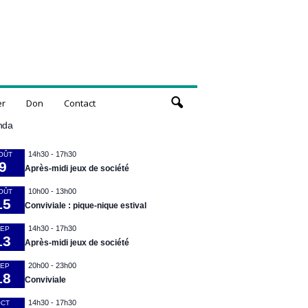
er
Don
Contact
nda
14h30
-
17h30
OÛT
9
Après-midi jeux de société
10h00
-
13h00
OÛT
15
Conviviale : pique-nique estival
14h30
-
17h30
EP
13
Après-midi jeux de société
20h00
-
23h00
EP
18
Conviviale
14h30
-
17h30
CT