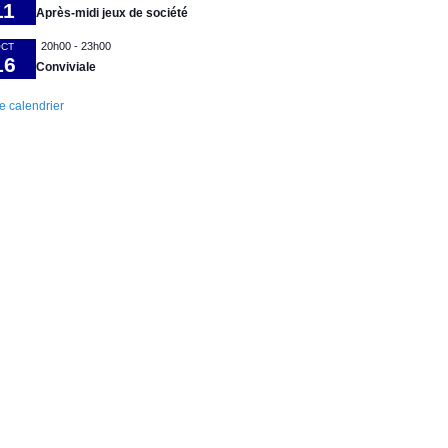
11
Après-midi jeux de société
20h00
-
23h00
CT
16
Conviviale
le calendrier