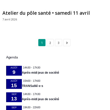
Atelier du pôle santé • samedi 11 avril
7 avril 2026
1
2
3
Agenda
14h30
-
17h30
AOÛT
9
Après-midi jeux de société
15h00
-
17h00
AOÛT
15
TRANSallié·e·s
14h30
-
17h30
SEP
13
Après-midi jeux de société
19h30
-
22h00
SEP