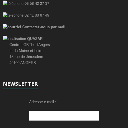
06 58 42 27 17
02 41 88 87 49
Contactez-nous par mail
QUAZAR
Centre LGBTI+ d'Angers
et du Maine-et-Loire
15 rue de Jérusalem
49100 ANGERS
NEWSLETTER
Adresse e-mail
*