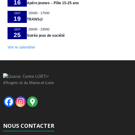
16
Apéro jeunes – Pôle 15-25 ans
15h00
-
17h00
SEP
19
TRANS@
20h00
-
23h00
SEP
25
Soirée jeux de société
Voir le calendrier
NOUS CONTACTER