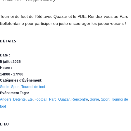
Charte culture : Échappées d’art
»
Tournoi de foot de l’été avec Quazar et le PDE. Rendez-vous au Parc
Bellefontaine pour participer ou juste encourager les joueur·euse·s !
DÉTAILS
Date :
5 juillet 2025
Heure :
14h00 - 17h00
Catégories d’Évènement:
Sortie
,
Sport
,
Tournoi de foot
Évènement Tags:
Angers
,
Détente
,
Eté
,
Football
,
Parc
,
Quazar
,
Rencontre
,
Sortie
,
Sport
,
Tournoi de
foot
LIEU