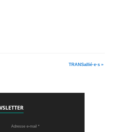
TRANSallié·e·s
»
SLETTER
Adresse e-mail
*