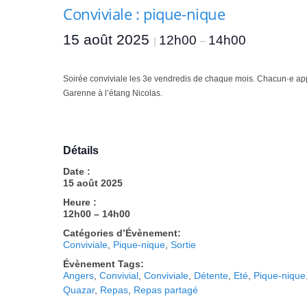
A
Conviviale : pique-nique
n
g
15 août 2025
12h00
14h00
|
–
e
r
s
Soirée conviviale les 3e vendredis de chaque mois. Chacun·e appo
e
Garenne à l’étang Nicolas.
t
d
u
M
Détails
a
Date :
i
15 août 2025
n
Heure :
e
12h00 – 14h00
-
e
Catégories d’Évènement:
Conviviale
,
Pique-nique
,
Sortie
t
-
Évènement Tags:
Angers
,
Convivial
L
,
Conviviale
,
Détente
,
Eté
,
Pique-nique
Quazar
,
Repas
o
,
Repas partagé
i