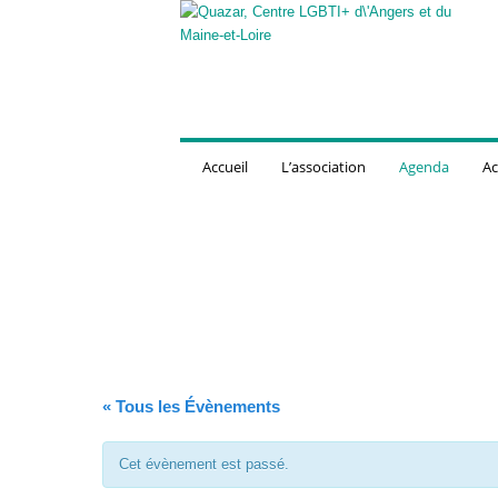
Q
u
a
z
a
r
,
Accueil
L’association
Agenda
Ac
C
e
n
t
r
e
L
G
B
T
« Tous les Évènements
I
+
d
Cet évènement est passé.
'