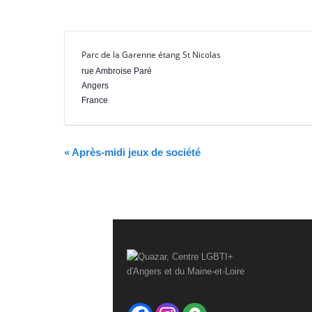
r
e
Parc de la Garenne étang St Nicolas
rue Ambroise Paré
Angers
France
N
«
Après-midi jeux de société
a
v
i
g
a
t
i