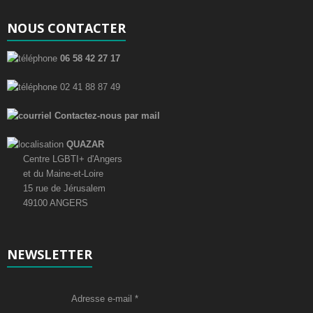
è
NOUS CONTACTER
n
06 58 42 27 17
e
02 41 88 87 49
m
Contactez-nous par mail
e
QUAZAR
n
Centre LGBTI+ d'Angers
t
et du Maine-et-Loire
15 rue de Jérusalem
s
49100 ANGERS
NEWSLETTER
Adresse e-mail
*