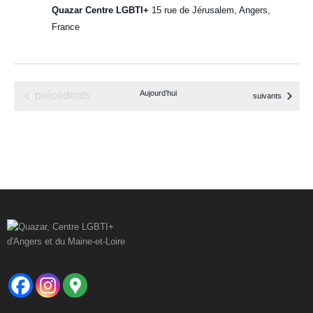
m
t
Quazar Centre LGBTI+
15 rue de Jérusalem, Angers,
e
France
i
n
t
o
n
Évènements
Aujourd’hui
précédents
Évènements
suivants
d
e
v
u
e
s
É
v