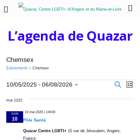
L’agenda de Quazar
Chemsex
Évènements
Chemsex
É
R
N
R
10/05/2025
 - 
06/08/2026
L
e
i
a
S
c
v
e
s
h
é
mai 2025
v
t
e
l
è
c
e
r
i
e
10 mai 2025 | 14h30
c
SAM
n
h
c
h
10
g
Pôle Santé
e
t
a
e
e
Quazar Centre LGBTI+
15 rue de Jérusalem, Angers,
i
o
France