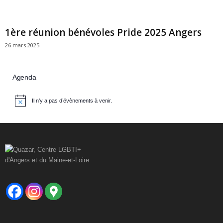
1ère réunion bénévoles Pride 2025 Angers
26 mars 2025
Agenda
Il n’y a pas d’évènements à venir.
N
o
t
i
c
e