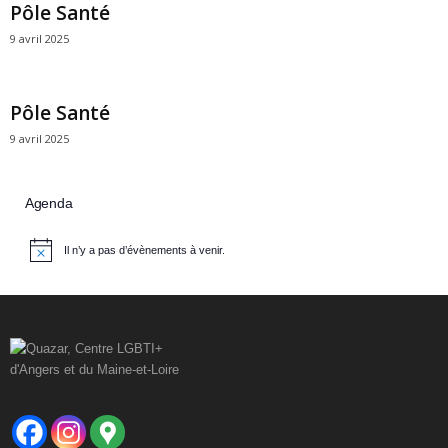
Pôle Santé
9 avril 2025
Pôle Santé
9 avril 2025
Agenda
Il n’y a pas d’évènements à venir.
N
o
t
i
c
e