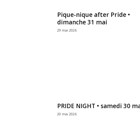
A
n
Pique-nique after Pride •
g
e
dimanche 31 mai
r
29 mai 2026
s
e
t
d
u
M
a
i
n
e
-
PRIDE NIGHT • samedi 30 ma
e
t
20 mai 2026
-
L
o
i