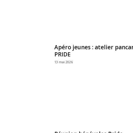
r
e
Apéro jeunes : atelier panca
PRIDE
13 mai 2026