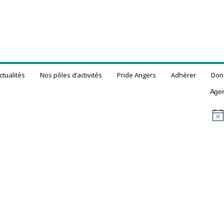
ctualités
Nos pôles d’activités
Pride Angers
Adhérer
Don
Age
N
o
t
i
c
e