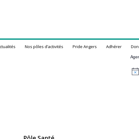
ctualités
Nos pôles d’activités
Pride Angers
Adhérer
Don
Age
N
o
t
i
c
e
Pôle Santé