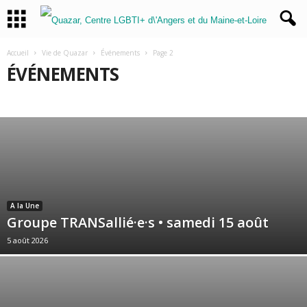
Accueil
Vie de Quazar
Événements
Page 2
ÉVÉNEMENTS
30 ANS
CÉRÉMONIE
TEAM TRANS INTER
A la Une
Groupe TRANSallié·e·s • samedi 15 août
5 août 2026